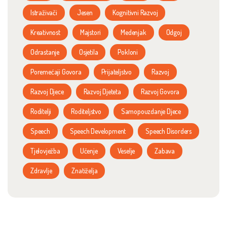
Istraživači
Jesen
Kognitivni Razvoj
Kreativnost
Majstori
Medenjak
Odgoj
Odrastanje
Osjetila
Pokloni
Poremećaji Govora
Prijateljstvo
Razvoj
Razvoj Djece
Razvoj Djeteta
Razvoj Govora
Roditelji
Roditeljstvo
Samopouzdanje Djece
Speech
Speech Development
Speech Disorders
Tjelovježba
Učenje
Veselje
Zabava
Zdravlje
Znatiželja