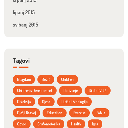
srpanj 2015
lipanj 2015
svibanj 2015
Tagovi
Blagdani
Božić
Children
Children's Development
Darivanje
Dijete I Vrtić
Disleksija
Djeca
Dječja Psihologija
Dječji Razvoj
Education
Exercise
Fobije
Govor
Grafomotorika
Health
Igra